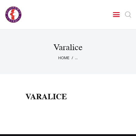
POZORIŠTE "SLAVIJA" -
BEOGRAD
*** Svetog Save 16-18 *** Tel. 011 / 24 37 395 ***
Varalice
Repertoar
HOME
...
O nama
Kontakt
Festival
Predstave
VARALICE